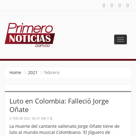
Toggle
navigat
PRIMERO NOTICIAS
El mejor portal web de noticias de Barranquilla
Home
2021
febrero
Luto en Colombia: Falleció Jorge
Oñate
FEB 28 2021 06:57 AM
0
La muerte del cantante vallenato Jorge Oñate tiene de
luto al mundo musical Colombiano. ‘El Jilguero de