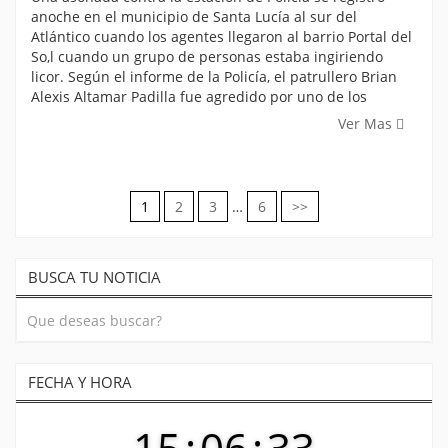
anoche en el municipio de Santa Lucía al sur del
Atlántico cuando los agentes llegaron al barrio Portal del
So,l cuando un grupo de personas estaba ingiriendo
licor. Según el informe de la Policía, el patrullero Brian
Alexis Altamar Padilla fue agredido por uno de los
Ver Mas
1
2
3
…
6
>>
Navegación
de
BUSCA TU NOTICIA
entradas
FECHA Y HORA
15
:
06
:
34