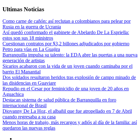
Ultimas Noticias
Como carne de cañón: así reclutan a colombianos para pelear por
Rusia en la guerra de Ucrania
Así quedó conformado el gabinete de Abelardo De La Espriella:
estos son sus 18 ministros
Cuestionan contratos por $3,2 billones adjudicados por gobierno
Petro para vías en La Guajira
Barranquilla impulsa su talento: la EDA abre las puertas a una nueva
generación de artistas
Sicarios acabaron con la vida de un joven cuando caminaba por el
barrio El Manantial
Dos soldados resultaron heridos tras explosión de campo minado de
las disidencias en Guaviare
Repudio en el Cesar por feminicidio de una joven de 20 años en
Aguachica
Destacan sistema de salud pública de Barranquilla en foro
internacional de Brasil
Diovanny De La Hoz, el albañil que fue atropellado en 7 de Abril
cuando regresaba a su casa
Menos horas de trabajo, más recargos y adiós al día de la familia: así
quedaron las nuevas reglas