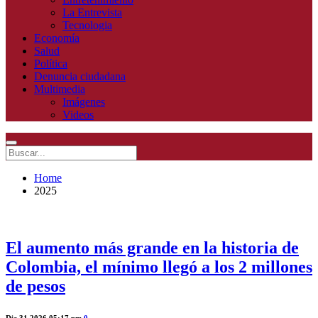
La Entrevista
Tecnologia
Economía
Salud
Política
Denuncia ciudadana
Multimedia
Imágenes
Videos
Home
2025
El aumento más grande en la historia de
Colombia, el mínimo llegó a los 2 millones
de pesos
Dic 31 2026 05:17 pm
0