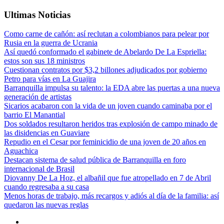
Ultimas Noticias
Como carne de cañón: así reclutan a colombianos para pelear por
Rusia en la guerra de Ucrania
Así quedó conformado el gabinete de Abelardo De La Espriella:
estos son sus 18 ministros
Cuestionan contratos por $3,2 billones adjudicados por gobierno
Petro para vías en La Guajira
Barranquilla impulsa su talento: la EDA abre las puertas a una nueva
generación de artistas
Sicarios acabaron con la vida de un joven cuando caminaba por el
barrio El Manantial
Dos soldados resultaron heridos tras explosión de campo minado de
las disidencias en Guaviare
Repudio en el Cesar por feminicidio de una joven de 20 años en
Aguachica
Destacan sistema de salud pública de Barranquilla en foro
internacional de Brasil
Diovanny De La Hoz, el albañil que fue atropellado en 7 de Abril
cuando regresaba a su casa
Menos horas de trabajo, más recargos y adiós al día de la familia: así
quedaron las nuevas reglas