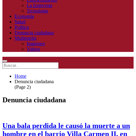
La Entrevista
Tecnologia
Economía
Salud
Política
Denuncia ciudadana
Multimedia
Imágenes
Videos
Home
Denuncia ciudadana
(Page 2)
Denuncia ciudadana
Una bala perdida le causó la muerte a un
hombre en el barrio Villa Carmen II, en