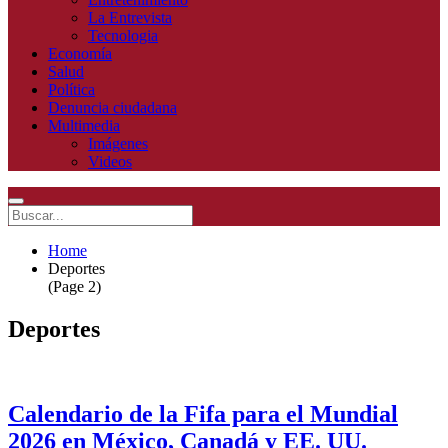
La Entrevista
Tecnologia
Economía
Salud
Política
Denuncia ciudadana
Multimedia
Imágenes
Videos
Home
Deportes
(Page 2)
Deportes
Calendario de la Fifa para el Mundial
2026 en México, Canadá y EE. UU.