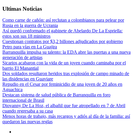
Ultimas Noticias
Como carne de cañón: así reclutan a colombianos para pelear por
Rusia en la guerra de Ucrania
Así quedó conformado el gabinete de Abelardo De La Espriella:
estos son sus 18 ministros
Cuestionan contratos por $3,2 billones adjudicados por gobierno
Petro para vías en La Guajira
Barranquilla impulsa su talento: la EDA abre las puertas a una nueva
generación de artistas
Sicarios acabaron con la vida de un joven cuando caminaba por el
barrio El Manantial
Dos soldados resultaron heridos tras explosión de campo minado de
las disidencias en Guaviare
Repudio en el Cesar por feminicidio de una joven de 20 años en
Aguachica
Destacan sistema de salud pública de Barranquilla en foro
internacional de Brasil
Diovanny De La Hoz, el albañil que fue atropellado en 7 de Abril
cuando regresaba a su casa
Menos horas de trabajo, más recargos y adiós al día de la familia: así
quedaron las nuevas reglas