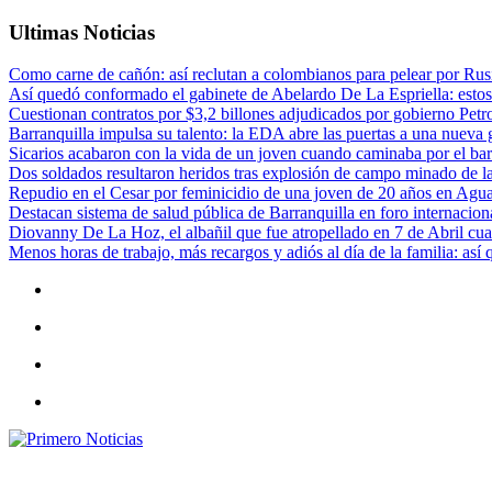
Ultimas Noticias
Como carne de cañón: así reclutan a colombianos para pelear por Rusi
Así quedó conformado el gabinete de Abelardo De La Espriella: estos
Cuestionan contratos por $3,2 billones adjudicados por gobierno Petr
Barranquilla impulsa su talento: la EDA abre las puertas a una nueva g
Sicarios acabaron con la vida de un joven cuando caminaba por el bar
Dos soldados resultaron heridos tras explosión de campo minado de l
Repudio en el Cesar por feminicidio de una joven de 20 años en Agu
Destacan sistema de salud pública de Barranquilla en foro internaciona
Diovanny De La Hoz, el albañil que fue atropellado en 7 de Abril cua
Menos horas de trabajo, más recargos y adiós al día de la familia: así
Primero Noticias
El mejor portal web de noticias de Barranquilla