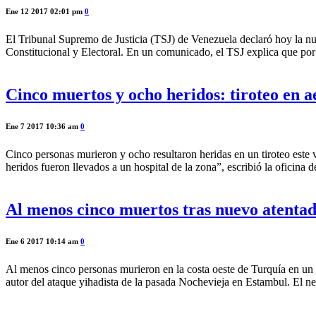
Ene 12 2017 02:01 pm
0
El Tribunal Supremo de Justicia (TSJ) de Venezuela declaró hoy la nu
Constitucional y Electoral. En un comunicado, el TSJ explica que po
Cinco muertos y ocho heridos: tiroteo en 
Ene 7 2017 10:36 am
0
Cinco personas murieron y ocho resultaron heridas en un tiroteo este 
heridos fueron llevados a un hospital de la zona”, escribió la oficina
Al menos cinco muertos tras nuevo atenta
Ene 6 2017 10:14 am
0
Al menos cinco personas murieron en la costa oeste de Turquía en un nu
autor del ataque yihadista de la pasada Nochevieja en Estambul. El ner