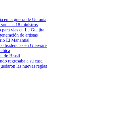
a en la guerra de Ucrania
 son sus 18 ministros
o para vías en La Guajira
eneración de artistas
rio El Manantial
as disidencias en Guaviare
achica
l de Brasil
ndo regresaba a su casa
 quedaron las nuevas reglas