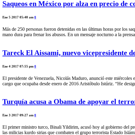
Saqueos en México por alza en precio de c
Ene 5 2017 05:40 am
0
Más de 250 personas fueron detenidas en las últimas horas por los saq
mano dura para frenar los abusos. En un mensaje nocturno a la prensa
Tareck El Aissami, nuevo vicepresidente d
Ene 4 2017 07:55 pm
0
El presidente de Venezuela, Nicolás Maduro, anunció este miércoles 
cargo que ocupaba desde enero de 2016 Aristóbulo Istúriz. “He desi
Turquía acusa a Obama de apoyar el terro
Ene 3 2017 09:27 am
0
El primer ministro turco, Binali Yildirim, acusó hoy al gobierno del 
las milicias kurdo sirias que combaten el grupo terrorista Estado Islám