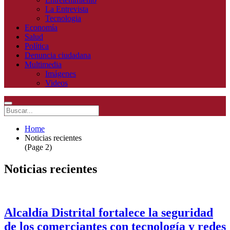
La Entrevista
Tecnologia
Economía
Salud
Política
Denuncia ciudadana
Multimedia
Imágenes
Videos
Home
Noticias recientes
(Page 2)
Noticias recientes
Alcaldía Distrital fortalece la seguridad
de los comerciantes con tecnología y redes