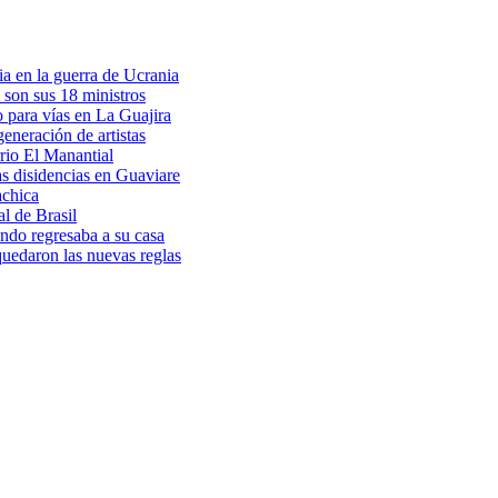
a en la guerra de Ucrania
 son sus 18 ministros
o para vías en La Guajira
eneración de artistas
rio El Manantial
as disidencias en Guaviare
achica
l de Brasil
ndo regresaba a su casa
 quedaron las nuevas reglas