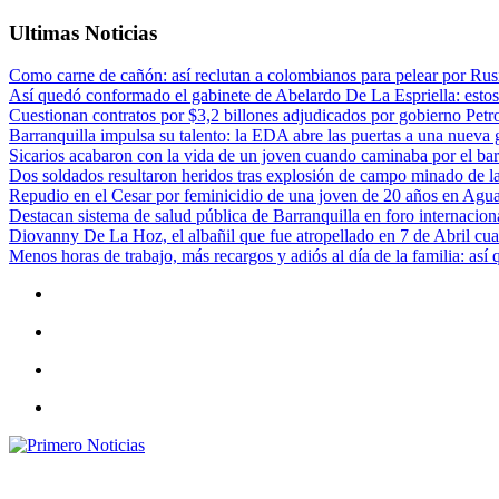
Ultimas Noticias
Como carne de cañón: así reclutan a colombianos para pelear por Rusi
Así quedó conformado el gabinete de Abelardo De La Espriella: estos
Cuestionan contratos por $3,2 billones adjudicados por gobierno Petr
Barranquilla impulsa su talento: la EDA abre las puertas a una nueva g
Sicarios acabaron con la vida de un joven cuando caminaba por el bar
Dos soldados resultaron heridos tras explosión de campo minado de l
Repudio en el Cesar por feminicidio de una joven de 20 años en Agu
Destacan sistema de salud pública de Barranquilla en foro internaciona
Diovanny De La Hoz, el albañil que fue atropellado en 7 de Abril cua
Menos horas de trabajo, más recargos y adiós al día de la familia: así
Primero Noticias
El mejor portal web de noticias de Barranquilla