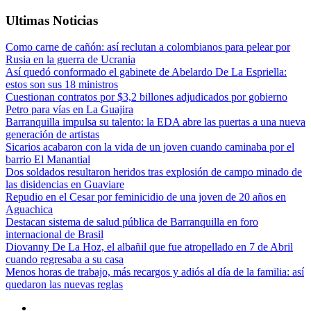
Ultimas Noticias
Como carne de cañón: así reclutan a colombianos para pelear por
Rusia en la guerra de Ucrania
Así quedó conformado el gabinete de Abelardo De La Espriella:
estos son sus 18 ministros
Cuestionan contratos por $3,2 billones adjudicados por gobierno
Petro para vías en La Guajira
Barranquilla impulsa su talento: la EDA abre las puertas a una nueva
generación de artistas
Sicarios acabaron con la vida de un joven cuando caminaba por el
barrio El Manantial
Dos soldados resultaron heridos tras explosión de campo minado de
las disidencias en Guaviare
Repudio en el Cesar por feminicidio de una joven de 20 años en
Aguachica
Destacan sistema de salud pública de Barranquilla en foro
internacional de Brasil
Diovanny De La Hoz, el albañil que fue atropellado en 7 de Abril
cuando regresaba a su casa
Menos horas de trabajo, más recargos y adiós al día de la familia: así
quedaron las nuevas reglas