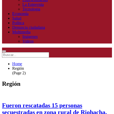
La Entrevista
Tecnologia
Economía
Salud
Política
Denuncia ciudadana
Multimedia
Imágenes
Videos
Home
Región
(Page 2)
Región
Fueron rescatadas 15 personas
secuestradas en zona rural de Riohacha,