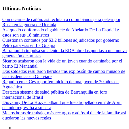
Ultimas Noticias
Como carne de cañón: así reclutan a colombianos para pelear por
Rusia en la guerra de Ucrania
Así quedó conformado el gabinete de Abelardo De La Espriella:
estos son sus 18 ministros
Cuestionan contratos por $3,2 billones adjudicados por gobierno
Petro para vías en La Guajira
Barranquilla impulsa su talento: la EDA abre las puertas a una nueva
generación de artistas
Sicarios acabaron con la vida de un joven cuando caminaba por el
barrio El Manantial
Dos soldados resultaron heridos tras explosión de campo minado de
las disidencias en Guaviare
Repudio en el Cesar por feminicidio de una joven de 20 años en
Aguachica
Destacan sistema de salud pública de Barranquilla en foro
internacional de Brasil
Diovanny De La Hoz, el albañil que fue atropellado en 7 de Abril
cuando regresaba a su casa
Menos horas de trabajo, más recargos y adiós al día de la familia: así
quedaron las nuevas reglas