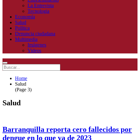
La Entrevista
Tecnologia
Economía
Salud
Política
Denuncia ciudadana
Multimedia
Imágenes
Videos
Home
Salud
(Page 3)
Salud
Barranquilla reporta cero fallecidos por
dengue en lo que va de 2023