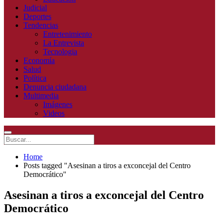
Judicial
Deportes
Tendencias
Entretenimiento
La Entrevista
Tecnologia
Economía
Salud
Política
Denuncia ciudadana
Multimedia
Imágenes
Videos
Home
Posts tagged "Asesinan a tiros a exconcejal del Centro
Democrático"
Asesinan a tiros a exconcejal del Centro
Democrático