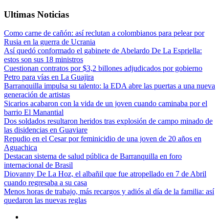
Ultimas Noticias
Como carne de cañón: así reclutan a colombianos para pelear por
Rusia en la guerra de Ucrania
Así quedó conformado el gabinete de Abelardo De La Espriella:
estos son sus 18 ministros
Cuestionan contratos por $3,2 billones adjudicados por gobierno
Petro para vías en La Guajira
Barranquilla impulsa su talento: la EDA abre las puertas a una nueva
generación de artistas
Sicarios acabaron con la vida de un joven cuando caminaba por el
barrio El Manantial
Dos soldados resultaron heridos tras explosión de campo minado de
las disidencias en Guaviare
Repudio en el Cesar por feminicidio de una joven de 20 años en
Aguachica
Destacan sistema de salud pública de Barranquilla en foro
internacional de Brasil
Diovanny De La Hoz, el albañil que fue atropellado en 7 de Abril
cuando regresaba a su casa
Menos horas de trabajo, más recargos y adiós al día de la familia: así
quedaron las nuevas reglas