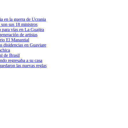
a en la guerra de Ucrania
 son sus 18 ministros
o para vías en La Guajira
eneración de artistas
rio El Manantial
as disidencias en Guaviare
achica
l de Brasil
ndo regresaba a su casa
 quedaron las nuevas reglas