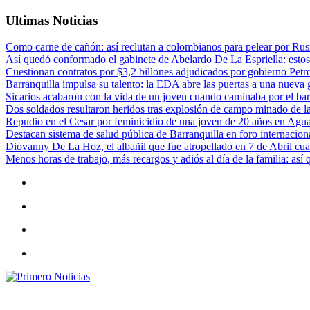
Ultimas Noticias
Como carne de cañón: así reclutan a colombianos para pelear por Rusi
Así quedó conformado el gabinete de Abelardo De La Espriella: estos
Cuestionan contratos por $3,2 billones adjudicados por gobierno Petr
Barranquilla impulsa su talento: la EDA abre las puertas a una nueva g
Sicarios acabaron con la vida de un joven cuando caminaba por el bar
Dos soldados resultaron heridos tras explosión de campo minado de l
Repudio en el Cesar por feminicidio de una joven de 20 años en Agu
Destacan sistema de salud pública de Barranquilla en foro internaciona
Diovanny De La Hoz, el albañil que fue atropellado en 7 de Abril cua
Menos horas de trabajo, más recargos y adiós al día de la familia: así
Primero Noticias
El mejor portal web de noticias de Barranquilla