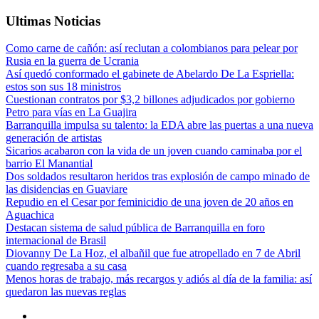
Ultimas Noticias
Como carne de cañón: así reclutan a colombianos para pelear por
Rusia en la guerra de Ucrania
Así quedó conformado el gabinete de Abelardo De La Espriella:
estos son sus 18 ministros
Cuestionan contratos por $3,2 billones adjudicados por gobierno
Petro para vías en La Guajira
Barranquilla impulsa su talento: la EDA abre las puertas a una nueva
generación de artistas
Sicarios acabaron con la vida de un joven cuando caminaba por el
barrio El Manantial
Dos soldados resultaron heridos tras explosión de campo minado de
las disidencias en Guaviare
Repudio en el Cesar por feminicidio de una joven de 20 años en
Aguachica
Destacan sistema de salud pública de Barranquilla en foro
internacional de Brasil
Diovanny De La Hoz, el albañil que fue atropellado en 7 de Abril
cuando regresaba a su casa
Menos horas de trabajo, más recargos y adiós al día de la familia: así
quedaron las nuevas reglas