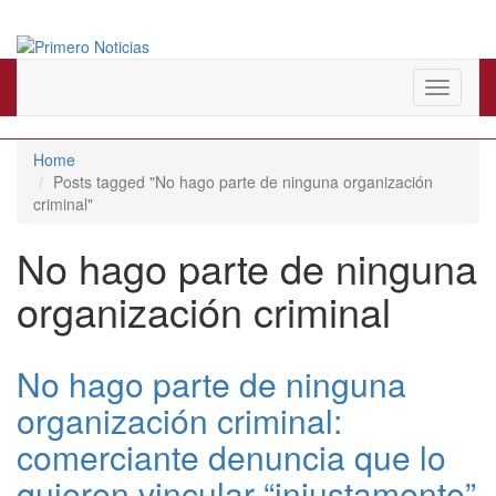
El mejor portal web de noticias de Barranquilla
Primero Noticias
Toggle
navigati
Home
Posts tagged "No hago parte de ninguna organización
criminal"
No hago parte de ninguna
organización criminal
No hago parte de ninguna
organización criminal:
comerciante denuncia que lo
quieren vincular “injustamente”