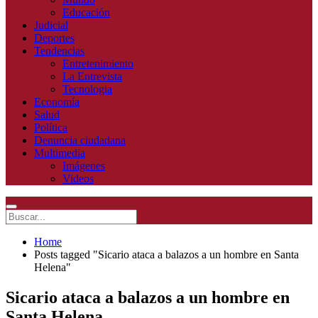
Educación
Judicial
Deportes
Tendencias
Entretenimiento
La Entrevista
Tecnologia
Economía
Salud
Política
Denuncia ciudadana
Multimedia
Imágenes
Videos
Home
Posts tagged "Sicario ataca a balazos a un hombre en Santa
Helena"
Sicario ataca a balazos a un hombre en
Santa Helena