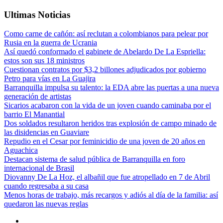
Ultimas Noticias
Como carne de cañón: así reclutan a colombianos para pelear por
Rusia en la guerra de Ucrania
Así quedó conformado el gabinete de Abelardo De La Espriella:
estos son sus 18 ministros
Cuestionan contratos por $3,2 billones adjudicados por gobierno
Petro para vías en La Guajira
Barranquilla impulsa su talento: la EDA abre las puertas a una nueva
generación de artistas
Sicarios acabaron con la vida de un joven cuando caminaba por el
barrio El Manantial
Dos soldados resultaron heridos tras explosión de campo minado de
las disidencias en Guaviare
Repudio en el Cesar por feminicidio de una joven de 20 años en
Aguachica
Destacan sistema de salud pública de Barranquilla en foro
internacional de Brasil
Diovanny De La Hoz, el albañil que fue atropellado en 7 de Abril
cuando regresaba a su casa
Menos horas de trabajo, más recargos y adiós al día de la familia: así
quedaron las nuevas reglas