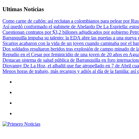
Ultimas Noticias
Como carne de cañón: así reclutan a colombianos para pelear por Rusi
Así quedó conformado el gabinete de Abelardo De La Espriella: estos
Cuestionan contratos por $3,2 billones adjudicados por gobierno Petr
Barranquilla impulsa su talento: la EDA abre las puertas a una nueva g
Sicarios acabaron con la vida de un joven cuando caminaba por el bar
Dos soldados resultaron heridos tras explosión de campo minado de l
Repudio en el Cesar por feminicidio de una joven de 20 años en Agu
Destacan sistema de salud pública de Barranquilla en foro internaciona
Diovanny De La Hoz, el albañil que fue atropellado en 7 de Abril cua
Menos horas de trabajo, más recargos y adiós al día de la familia: así
Primero Noticias
El mejor portal web de noticias de Barranquilla