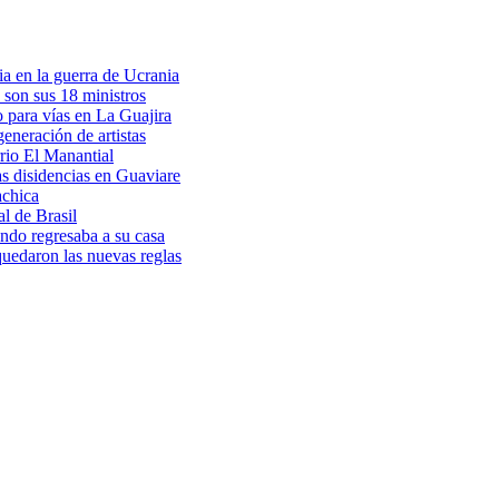
a en la guerra de Ucrania
 son sus 18 ministros
o para vías en La Guajira
eneración de artistas
rio El Manantial
as disidencias en Guaviare
achica
l de Brasil
ndo regresaba a su casa
 quedaron las nuevas reglas