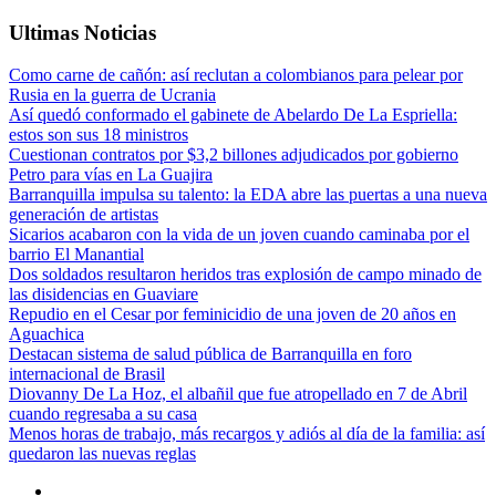
Ultimas Noticias
Como carne de cañón: así reclutan a colombianos para pelear por
Rusia en la guerra de Ucrania
Así quedó conformado el gabinete de Abelardo De La Espriella:
estos son sus 18 ministros
Cuestionan contratos por $3,2 billones adjudicados por gobierno
Petro para vías en La Guajira
Barranquilla impulsa su talento: la EDA abre las puertas a una nueva
generación de artistas
Sicarios acabaron con la vida de un joven cuando caminaba por el
barrio El Manantial
Dos soldados resultaron heridos tras explosión de campo minado de
las disidencias en Guaviare
Repudio en el Cesar por feminicidio de una joven de 20 años en
Aguachica
Destacan sistema de salud pública de Barranquilla en foro
internacional de Brasil
Diovanny De La Hoz, el albañil que fue atropellado en 7 de Abril
cuando regresaba a su casa
Menos horas de trabajo, más recargos y adiós al día de la familia: así
quedaron las nuevas reglas