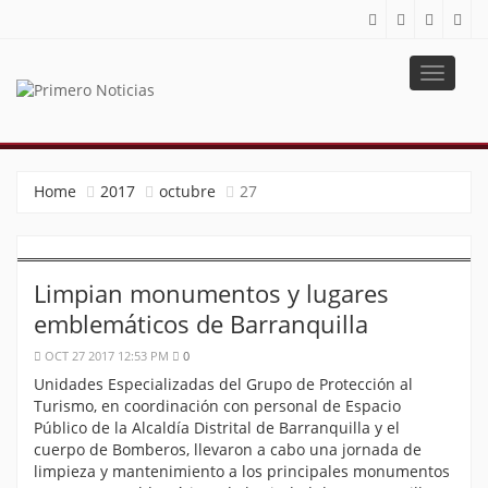
Toggle
navigat
PRIMERO NOTICIAS
El mejor portal web de noticias de Barranquilla
Home
2017
octubre
27
Limpian monumentos y lugares
emblemáticos de Barranquilla
OCT 27 2017 12:53 PM
0
Unidades Especializadas del Grupo de Protección al
Turismo, en coordinación con personal de Espacio
Público de la Alcaldía Distrital de Barranquilla y el
cuerpo de Bomberos, llevaron a cabo una jornada de
limpieza y mantenimiento a los principales monumentos