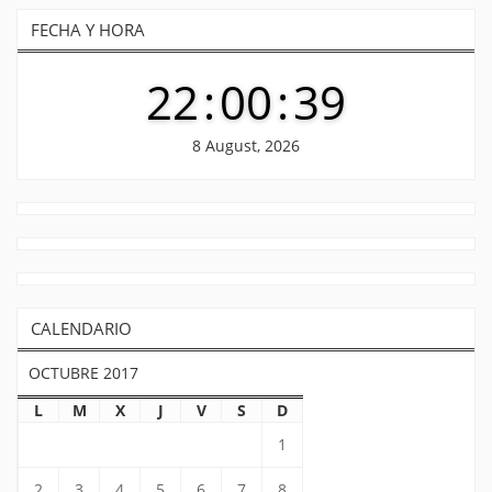
FECHA Y HORA
22
:
00
:
39
8 August, 2026
CALENDARIO
OCTUBRE 2017
L
M
X
J
V
S
D
1
2
3
4
5
6
7
8