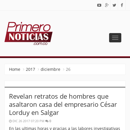
Toggle
navigat
PRIMERO NOTICIAS
El mejor portal web de noticias de Barranquilla
Home
2017
diciembre
26
Revelan retratos de hombres que
asaltaron casa del empresario César
Lorduy en Salgar
DIC 26 2017 07:20 PM
0
En las ultimas horas y gracias a las labores investigativas