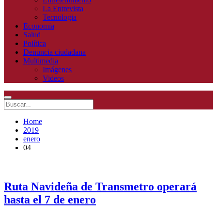
La Entrevista
Tecnologia
Economía
Salud
Política
Denuncia ciudadana
Multimedia
Imágenes
Videos
Home
2019
enero
04
Ruta Navideña de Transmetro operará
hasta el 7 de enero