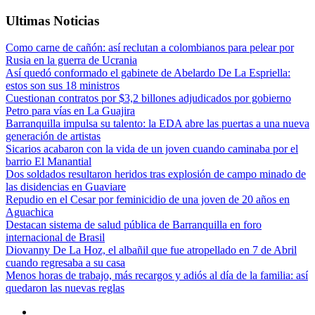
Ultimas Noticias
Como carne de cañón: así reclutan a colombianos para pelear por
Rusia en la guerra de Ucrania
Así quedó conformado el gabinete de Abelardo De La Espriella:
estos son sus 18 ministros
Cuestionan contratos por $3,2 billones adjudicados por gobierno
Petro para vías en La Guajira
Barranquilla impulsa su talento: la EDA abre las puertas a una nueva
generación de artistas
Sicarios acabaron con la vida de un joven cuando caminaba por el
barrio El Manantial
Dos soldados resultaron heridos tras explosión de campo minado de
las disidencias en Guaviare
Repudio en el Cesar por feminicidio de una joven de 20 años en
Aguachica
Destacan sistema de salud pública de Barranquilla en foro
internacional de Brasil
Diovanny De La Hoz, el albañil que fue atropellado en 7 de Abril
cuando regresaba a su casa
Menos horas de trabajo, más recargos y adiós al día de la familia: así
quedaron las nuevas reglas