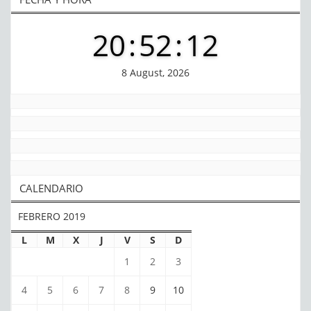
20
:
52
:
12
8 August, 2026
CALENDARIO
FEBRERO 2019
L
M
X
J
V
S
D
1
2
3
4
5
6
7
8
9
10