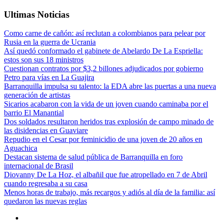
Ultimas Noticias
Como carne de cañón: así reclutan a colombianos para pelear por
Rusia en la guerra de Ucrania
Así quedó conformado el gabinete de Abelardo De La Espriella:
estos son sus 18 ministros
Cuestionan contratos por $3,2 billones adjudicados por gobierno
Petro para vías en La Guajira
Barranquilla impulsa su talento: la EDA abre las puertas a una nueva
generación de artistas
Sicarios acabaron con la vida de un joven cuando caminaba por el
barrio El Manantial
Dos soldados resultaron heridos tras explosión de campo minado de
las disidencias en Guaviare
Repudio en el Cesar por feminicidio de una joven de 20 años en
Aguachica
Destacan sistema de salud pública de Barranquilla en foro
internacional de Brasil
Diovanny De La Hoz, el albañil que fue atropellado en 7 de Abril
cuando regresaba a su casa
Menos horas de trabajo, más recargos y adiós al día de la familia: así
quedaron las nuevas reglas