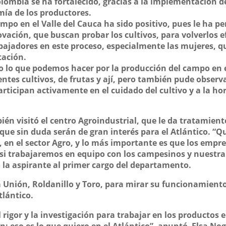
olombia se ha fortalecido, gracias a la implementación d
mía de los productores.
ampo en el Valle del Cauca ha sido positivo, pues le ha 
vación, que buscan probar los cultivos, para volverlos ef
bajadores en este proceso, especialmente las mujeres, q
tación.
 lo que podemos hacer por la producción del campo en el 
rentes cultivos, de frutas y ají, pero también pude obse
participan activamente en el cuidado del cultivo y a la h
én visitó el centro Agroindustrial, que le da tratamiento
 y que sin duda serán de gran interés para el Atlántico. 
n el sector Agro, y lo más importante es que los empresa
d, si trabajaremos en equipo con los campesinos y nuest
la aspirante al primer cargo del departamento.
a Unión, Roldanillo y Toro, para mirar su funcionamiento 
tlántico.
el rigor y la investigación para trabajar en los producto
n: eso es lo que quiero en el Atlántico”, apuntó Elsa No