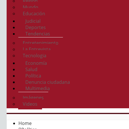
Región
Mundo
Educación
Judicial
Deportes
Tendencias
Entretenimiento
La Entrevista
Tecnologia
Economía
Salud
Política
Denuncia ciudadana
Multimedia
Imágenes
Videos
Home