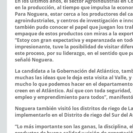
En los últimos años, el sector Agroindustrial en C
en la producción, al tiempo que impulsa la econo
Para Noguera, estar cerca a los productores del c
agroindustriales, y centros de investigación e inno
también pudo conocer el papel que juegan los tra
empaque de estos productos con miras a la expor
“Estoy con gran expectativa y esperanzada en todo
impresionante, tuve la posibilidad de visitar dife
este proceso, por su liderazgo, en el sentido que 
señaló Noguera.
La candidata a la Gobernación del Atlántico, tambi
muchas las ideas que le deja esta visita al Valle,
mucho lo que podemos hacer en el departamento, e
creen en el Atlántico. Así que con toda segurida
empleo y emprendimiento para todos”, manifestó 
Noguera también visitó los distritos de riego de L
implementarlo en el Distrito de riego del Sur del A
“Lo más importante son las ganas, la disciplina, 
productos de buena calidad y visión de exportació