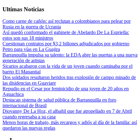
Ultimas Noticias
Como carne de cañón: así reclutan a colombianos para pelear por
Rusia en la guerra de Ucrania
Así quedó conformado el gabinete de Abelardo De La Espriella:
estos son sus 18 ministros
Cuestionan contratos por $3,2 billones adjudicados por gobierno
Petro para vías en La Guajira
Barranquilla impulsa su talento: la EDA abre las puertas a una nueva
generación de artistas
Sicarios acabaron con la vida de un joven cuando caminaba por el
barrio El Manantial
Dos soldados resultaron heridos tras explosión de campo minado de
las disidencias en Guaviare
Repudio en el Cesar por feminicidio de una joven de 20 años en
Aguachica
Destacan sistema de salud pública de Barranquilla en foro
internacional de Brasil
Diovanny De La Hoz, el albañil que fue atropellado en 7 de Abril
cuando regresaba a su casa
Menos horas de trabajo, más recargos y adiós al día de la familia: así
quedaron las nuevas reglas