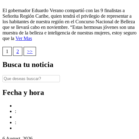
El gobernador Eduardo Verano compartió con las 9 finalistas a
Señorita Región Caribe, quien tendrá el privilegio de representar a
los habitantes de nuestra región en el Concurso Nacional de Belleza
que se llevará cabo en noviembre. “Estas hermosas jóvenes son una
muestra de la belleza e inteligencia de nuestras mujeres, estoy seguro
que la
Ver Mas
1
2
>>
Navegación
Busca tu noticia
de
entradas
Fecha y hora
:
:
6 August, 2026