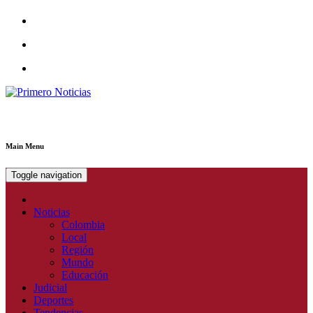
Primero Noticias
El mejor portal web de noticias de Barranquilla
Main Menu
Toggle navigation
Noticias
Colombia
Local
Región
Mundo
Educación
Judicial
Deportes
Tendencias