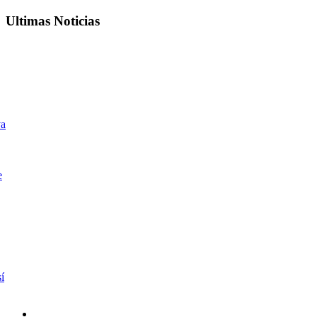
Ultimas Noticias
va
e
í