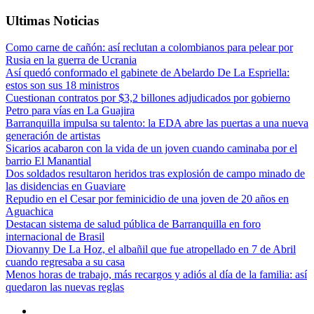
Ultimas Noticias
Como carne de cañón: así reclutan a colombianos para pelear por
Rusia en la guerra de Ucrania
Así quedó conformado el gabinete de Abelardo De La Espriella:
estos son sus 18 ministros
Cuestionan contratos por $3,2 billones adjudicados por gobierno
Petro para vías en La Guajira
Barranquilla impulsa su talento: la EDA abre las puertas a una nueva
generación de artistas
Sicarios acabaron con la vida de un joven cuando caminaba por el
barrio El Manantial
Dos soldados resultaron heridos tras explosión de campo minado de
las disidencias en Guaviare
Repudio en el Cesar por feminicidio de una joven de 20 años en
Aguachica
Destacan sistema de salud pública de Barranquilla en foro
internacional de Brasil
Diovanny De La Hoz, el albañil que fue atropellado en 7 de Abril
cuando regresaba a su casa
Menos horas de trabajo, más recargos y adiós al día de la familia: así
quedaron las nuevas reglas