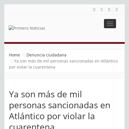
Toggle
navigatio
PRIMERO NOTICIAS
El mejor portal web de noticias de Barranquilla
Home
Denuncia ciudadana
Ya son más de mil personas sancionadas en Atlántico
por violar la cuarentena
Ya son más de mil
personas sancionadas en
Atlántico por violar la
cuarentena