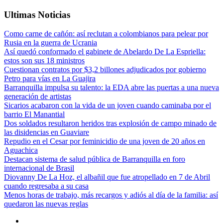
Ultimas Noticias
Como carne de cañón: así reclutan a colombianos para pelear por
Rusia en la guerra de Ucrania
Así quedó conformado el gabinete de Abelardo De La Espriella:
estos son sus 18 ministros
Cuestionan contratos por $3,2 billones adjudicados por gobierno
Petro para vías en La Guajira
Barranquilla impulsa su talento: la EDA abre las puertas a una nueva
generación de artistas
Sicarios acabaron con la vida de un joven cuando caminaba por el
barrio El Manantial
Dos soldados resultaron heridos tras explosión de campo minado de
las disidencias en Guaviare
Repudio en el Cesar por feminicidio de una joven de 20 años en
Aguachica
Destacan sistema de salud pública de Barranquilla en foro
internacional de Brasil
Diovanny De La Hoz, el albañil que fue atropellado en 7 de Abril
cuando regresaba a su casa
Menos horas de trabajo, más recargos y adiós al día de la familia: así
quedaron las nuevas reglas