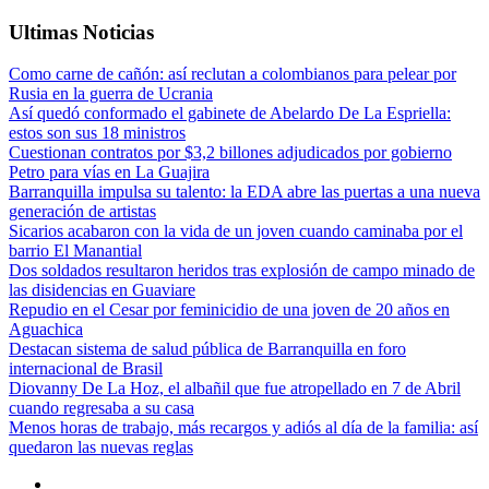
Ultimas Noticias
Como carne de cañón: así reclutan a colombianos para pelear por
Rusia en la guerra de Ucrania
Así quedó conformado el gabinete de Abelardo De La Espriella:
estos son sus 18 ministros
Cuestionan contratos por $3,2 billones adjudicados por gobierno
Petro para vías en La Guajira
Barranquilla impulsa su talento: la EDA abre las puertas a una nueva
generación de artistas
Sicarios acabaron con la vida de un joven cuando caminaba por el
barrio El Manantial
Dos soldados resultaron heridos tras explosión de campo minado de
las disidencias en Guaviare
Repudio en el Cesar por feminicidio de una joven de 20 años en
Aguachica
Destacan sistema de salud pública de Barranquilla en foro
internacional de Brasil
Diovanny De La Hoz, el albañil que fue atropellado en 7 de Abril
cuando regresaba a su casa
Menos horas de trabajo, más recargos y adiós al día de la familia: así
quedaron las nuevas reglas