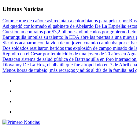
Ultimas Noticias
Como carne de cañón: así reclutan a colombianos para pelear por Rusi
Así quedó conformado el gabinete de Abelardo De La Espriella: estos
Cuestionan contratos por $3,2 billones adjudicados por gobierno Petr
Barranquilla impulsa su talento: la EDA abre las puertas a una nueva g
Sicarios acabaron con la vida de un joven cuando caminaba por el bar
Dos soldados resultaron heridos tras explosión de campo minado de l
Repudio en el Cesar por feminicidio de una joven de 20 años en Agu
Destacan sistema de salud pública de Barranquilla en foro internaciona
Diovanny De La Hoz, el albañil que fue atropellado en 7 de Abril cua
Menos horas de trabajo, más recargos y adiós al día de la familia: así
Primero Noticias
El mejor portal web de noticias de Barranquilla