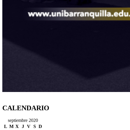
CALENDARIO
septiembre 2020
L
M
X
J
V
S
D