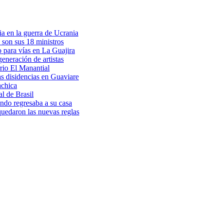
a en la guerra de Ucrania
 son sus 18 ministros
o para vías en La Guajira
eneración de artistas
rio El Manantial
as disidencias en Guaviare
achica
l de Brasil
ndo regresaba a su casa
 quedaron las nuevas reglas