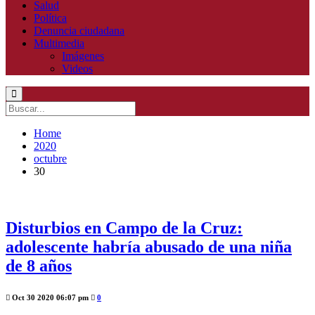
Salud
Política
Denuncia ciudadana
Multimedia
Imágenes
Videos
Home
2020
octubre
30
Disturbios en Campo de la Cruz:
adolescente habría abusado de una niña
de 8 años
Oct 30 2020 06:07 pm
0