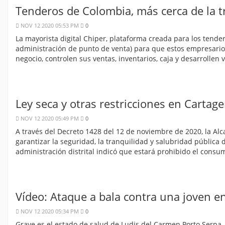
Tenderos de Colombia, más cerca de la t
NOV 12 2020 05:53 PM
0
La mayorista digital Chiper, plataforma creada para los tend
administración de punto de venta) para que estos empresarios,
negocio, controlen sus ventas, inventarios, caja y desarrollen 
Ley seca y otras restricciones en Cartag
NOV 12 2020 05:49 PM
0
A través del Decreto 1428 del 12 de noviembre de 2020, la Al
garantizar la seguridad, la tranquilidad y salubridad pública
administración distrital indicó que estará prohibido el cons
Vídeo: Ataque a bala contra una joven 
NOV 12 2020 05:34 PM
0
Grave es el estado de salud de Ludis del Carmen Porto Serpa, 