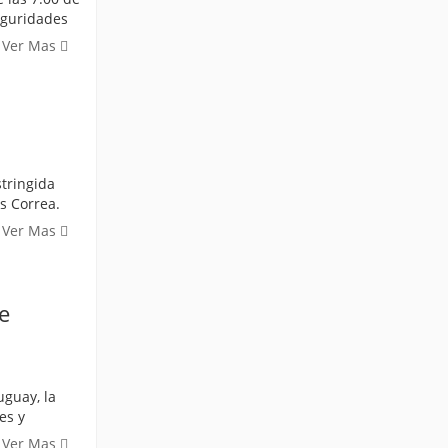
eguridades
Ver Mas
tringida
s Correa.
Ver Mas
e
uguay, la
es y
Ver Mas