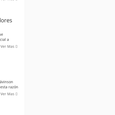
dores
ue
ial a
Ver Mas
Dávinson
 esta razón
Ver Mas