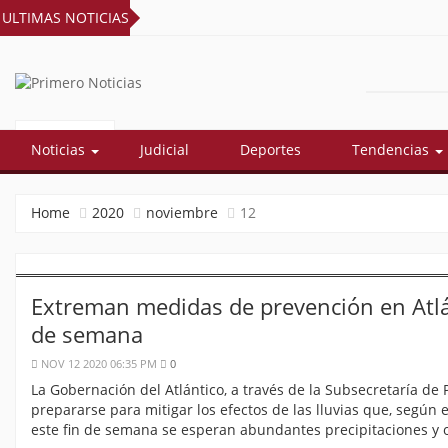
ULTIMAS NOTICIAS
PRIMERO
El mejor portal web de noticias de
Barranquilla
NOTICIAS
Noticias
Judicial
Deportes
Tendencias
Home
2020
noviembre
12
Extreman medidas de prevención en Atlánt
de semana
NOV 12 2020 06:35 PM
0
La Gobernación del Atlántico, a través de la Subsecretaría de
prepararse para mitigar los efectos de las lluvias que, según 
este fin de semana se esperan abundantes precipitaciones y 