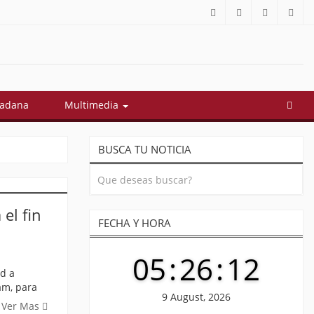
dadana
Multimedia
BUSCA TU NOTICIA
el fin
FECHA Y HORA
05
:
26
:
12
ad a
am, para
9 August, 2026
Ver Mas