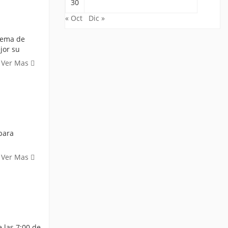
30
« Oct
Dic »
stema de
jor su
Ver Mas
para
Ver Mas
 las 7:00 de