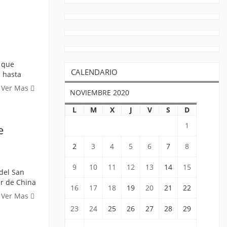
, que
CALENDARIO
n hasta
Ver Mas
NOVIEMBRE 2020
L
M
X
J
V
S
D
1
e
2
3
4
5
6
7
8
9
10
11
12
13
14
15
del San
ar de China
16
17
18
19
20
21
22
Ver Mas
23
24
25
26
27
28
29