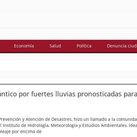
Economía
Salud
Política
Denuncia ciu
ico por fuertes lluvias pronosticadas para 
 Prevención y Atención de Desastres, hizo un llamado a la comunid
el Instituto de Hidrología, Meteorología y Estudios Ambientales, Ide
oleaje por encima de