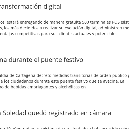
ransformación digital
eros, estará entregando de manera gratuita 500 terminales POS (si
 los más decididos a realizar su evolución digital, administren me
ventajas competitivas para sus clientes actuales y potenciales.
ena durante el puente festivo
caldía de Cartagena decretó medidas transitorias de orden público 
 de los ciudadanos durante este puente festivo que se avecina. La
umo de bebidas embriagantes y alcohólicas en
en Soledad quedó registrado en cámara
de 19 años, quien fue víctima de un atentado a bala ocurrido sobre