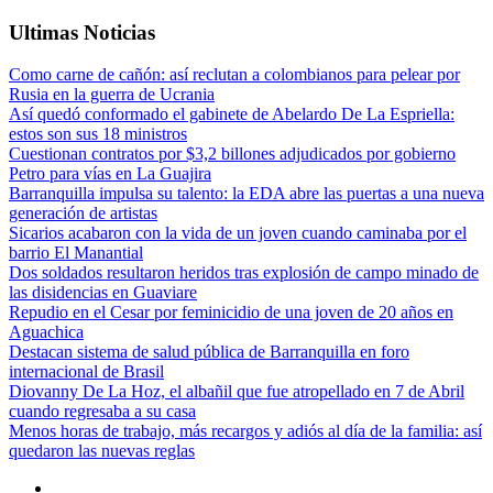
Ultimas Noticias
Como carne de cañón: así reclutan a colombianos para pelear por
Rusia en la guerra de Ucrania
Así quedó conformado el gabinete de Abelardo De La Espriella:
estos son sus 18 ministros
Cuestionan contratos por $3,2 billones adjudicados por gobierno
Petro para vías en La Guajira
Barranquilla impulsa su talento: la EDA abre las puertas a una nueva
generación de artistas
Sicarios acabaron con la vida de un joven cuando caminaba por el
barrio El Manantial
Dos soldados resultaron heridos tras explosión de campo minado de
las disidencias en Guaviare
Repudio en el Cesar por feminicidio de una joven de 20 años en
Aguachica
Destacan sistema de salud pública de Barranquilla en foro
internacional de Brasil
Diovanny De La Hoz, el albañil que fue atropellado en 7 de Abril
cuando regresaba a su casa
Menos horas de trabajo, más recargos y adiós al día de la familia: así
quedaron las nuevas reglas