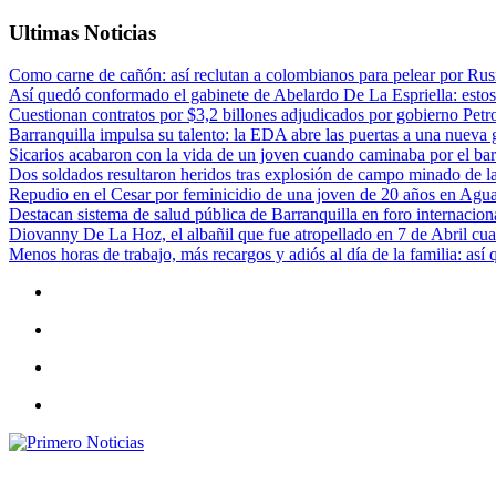
Ultimas Noticias
Como carne de cañón: así reclutan a colombianos para pelear por Rusi
Así quedó conformado el gabinete de Abelardo De La Espriella: estos
Cuestionan contratos por $3,2 billones adjudicados por gobierno Petr
Barranquilla impulsa su talento: la EDA abre las puertas a una nueva g
Sicarios acabaron con la vida de un joven cuando caminaba por el bar
Dos soldados resultaron heridos tras explosión de campo minado de l
Repudio en el Cesar por feminicidio de una joven de 20 años en Agu
Destacan sistema de salud pública de Barranquilla en foro internaciona
Diovanny De La Hoz, el albañil que fue atropellado en 7 de Abril cua
Menos horas de trabajo, más recargos y adiós al día de la familia: así
Primero Noticias
El mejor portal web de noticias de Barranquilla