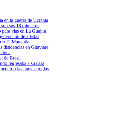
a en la guerra de Ucrania
 son sus 18 ministros
o para vías en La Guajira
eneración de artistas
rio El Manantial
as disidencias en Guaviare
achica
l de Brasil
ndo regresaba a su casa
 quedaron las nuevas reglas