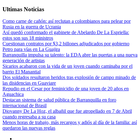
Ultimas Noticias
Como carne de cañón: así reclutan a colombianos para pelear por
Rusia en la guerra de Ucrania
Así quedó conformado el gabinete de Abelardo De La Espriella:
estos son sus 18 ministros
Cuestionan contratos por $3,2 billones adjudicados por gobierno
Petro para vías en La Guajira
Barranquilla impulsa su talento: la EDA abre las puertas a una nueva
generación de artistas
Sicarios acabaron con la vida de un joven cuando caminaba por el
barrio El Manantial
Dos soldados resultaron heridos tras explosión de campo minado de
las disidencias en Guaviare
Repudio en el Cesar por feminicidio de una joven de 20 años en
Aguachica
Destacan sistema de salud pública de Barranquilla en foro
internacional de Brasil
Diovanny De La Hoz, el albañil que fue atropellado en 7 de Abril
cuando regresaba a su casa
Menos horas de trabajo, más recargos y adiós al día de la familia: así
quedaron las nuevas reglas