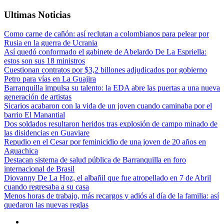
Ultimas Noticias
Como carne de cañón: así reclutan a colombianos para pelear por
Rusia en la guerra de Ucrania
Así quedó conformado el gabinete de Abelardo De La Espriella:
estos son sus 18 ministros
Cuestionan contratos por $3,2 billones adjudicados por gobierno
Petro para vías en La Guajira
Barranquilla impulsa su talento: la EDA abre las puertas a una nueva
generación de artistas
Sicarios acabaron con la vida de un joven cuando caminaba por el
barrio El Manantial
Dos soldados resultaron heridos tras explosión de campo minado de
las disidencias en Guaviare
Repudio en el Cesar por feminicidio de una joven de 20 años en
Aguachica
Destacan sistema de salud pública de Barranquilla en foro
internacional de Brasil
Diovanny De La Hoz, el albañil que fue atropellado en 7 de Abril
cuando regresaba a su casa
Menos horas de trabajo, más recargos y adiós al día de la familia: así
quedaron las nuevas reglas