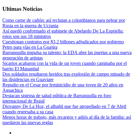
Ultimas Noticias
Como carne de cañón: así reclutan a colombianos para pelear por
Rusia en la guerra de Ucrania
Así quedó conformado el gabinete de Abelardo De La Espriella:
estos son sus 18 ministros
Cuestionan contratos por $3,2 billones adjudicados por gobierno
Petro para vías en La Guajira
Barranquilla impulsa su talento: la EDA abre las puertas a una nueva
generación de artistas
Sicarios acabaron con la vida de un joven cuando caminaba por el
barrio El Manantial
Dos soldados resultaron heridos tras explosión de campo minado de
las disidencias en Guaviare
Repudio en el Cesar por feminicidio de una joven de 20 años en
Aguachica
Destacan sistema de salud pública de Barranquilla en foro
internacional de Brasil
Diovanny De La Hoz, el albañil que fue atropellado en 7 de Abril
cuando regresaba a su casa
Menos horas de trabajo, más recargos y adiós al día de la familia: así
quedaron las nuevas reglas