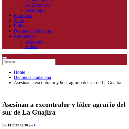
La Entrevista
Tecnologia
Economía
Salud
Política
Denuncia ciudadana
Multimedia
Imágenes
Videos
Home
Denuncia ciudadana
Asesinan a excontralor y líder agrario del sur de La Guajira
Asesinan a excontralor y líder agrario del
sur de La Guajira
Dic 14 2022 02:30 pm
0