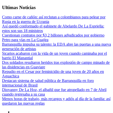
Ultimas Noticias
Como carne de cañón: así reclutan a colombianos para pelear por
Rusia en la guerra de Ucrania
Así quedó conformado el gabinete de Abelardo De La Espriella:
estos son sus 18 ministros
Cuestionan contratos por $3,2 billones adjudicados por gobierno
Petro para vías en La Guajira
Barranquilla impulsa su talento: la EDA abre las puertas a una nueva
generación de artistas
Sicarios acabaron con la vida de un joven cuando caminaba por el
barrio El Manantial
Dos soldados resultaron heridos tras explosión de campo minado de
las disidencias en Guaviare
Repudio en el Cesar por feminicidio de una joven de 20 años en
Aguachica
Destacan sistema de salud pública de Barranquilla en foro
internacional de Brasil
Diovanny De La Hoz, el albañil que fue atropellado en 7 de Abril
cuando regresaba a su casa
Menos horas de trabajo, más recargos y adiós al día de la familia: así
quedaron las nuevas reglas