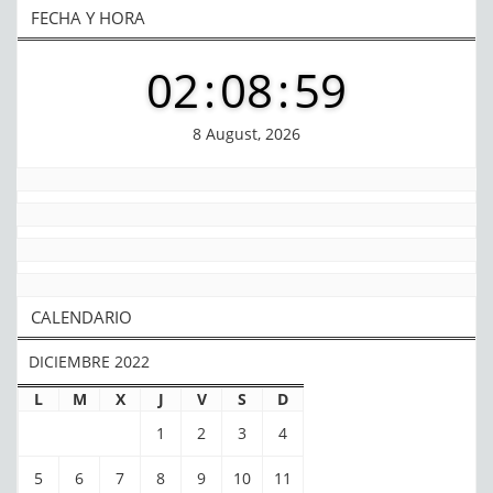
FECHA Y HORA
02
:
09
:
00
8 August, 2026
CALENDARIO
DICIEMBRE 2022
L
M
X
J
V
S
D
1
2
3
4
5
6
7
8
9
10
11