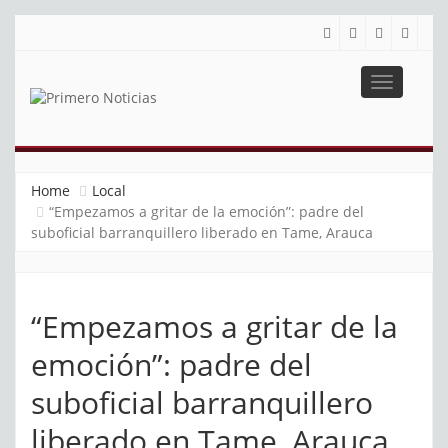
Toggle
navigatio
PRIMERO NOTICIAS
El mejor portal web de noticias de Barranquilla
Home
Local
“Empezamos a gritar de la emoción”: padre del
suboficial barranquillero liberado en Tame, Arauca
“Empezamos a gritar de la
emoción”: padre del
suboficial barranquillero
liberado en Tame, Arauca