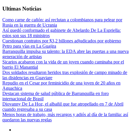
Ultimas Noticias
Como carne de cañón: así reclutan a colombianos para pelear por
Rusia en la guerra de Ucrania
Así quedó conformado el gabinete de Abelardo De La Espriella:
estos son sus 18 ministros
Cuestionan contratos por $3,2 billones adjudicados por gobierno
Petro para vías en La Guajira
Barranquilla impulsa su talento: la EDA abre las puertas a una nueva
generación de artistas
Sicarios acabaron con la vida de un joven cuando caminaba por el
barrio El Manantial
Dos soldados resultaron heridos tras explosión de campo minado de
las disidencias en Guaviare
Repudio en el Cesar por feminicidio de una joven de 20 años en
Aguachica
Destacan sistema de salud pública de Barranquilla en foro
internacional de Brasil
Diovanny De La Hoz, el albañil que fue atropellado en 7 de Abril
cuando regresaba a su casa
Menos horas de trabajo, más recargos y adiós al día de la familia: así
quedaron las nuevas reglas