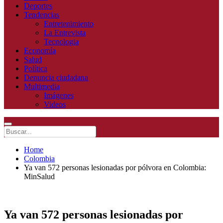
Deportes
Tendencias
Entretenimiento
La Entrevista
Tecnologia
Economía
Salud
Política
Denuncia ciudadana
Multimedia
Imágenes
Videos
Home
Colombia
Ya van 572 personas lesionadas por pólvora en Colombia:
MinSalud
Ya van 572 personas lesionadas por