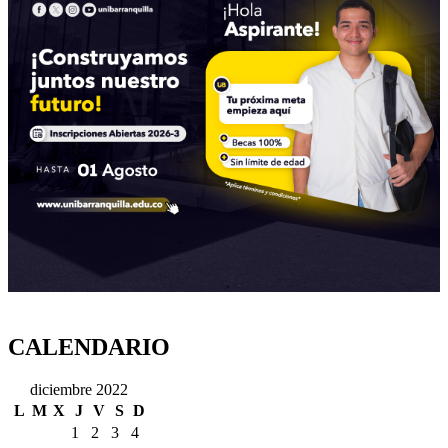
CALENDARIO
diciembre 2022
L
M
X
J
V
S
D
1
2
3
4