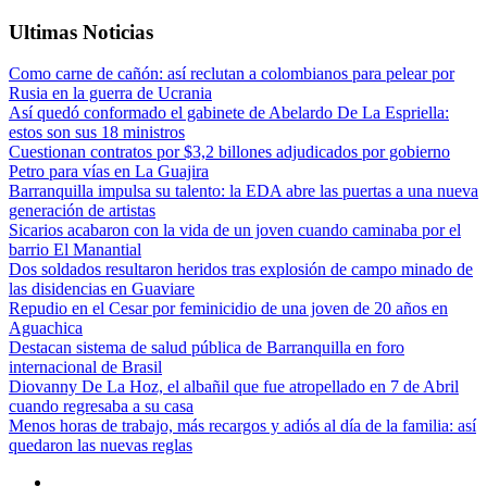
Ultimas Noticias
Como carne de cañón: así reclutan a colombianos para pelear por
Rusia en la guerra de Ucrania
Así quedó conformado el gabinete de Abelardo De La Espriella:
estos son sus 18 ministros
Cuestionan contratos por $3,2 billones adjudicados por gobierno
Petro para vías en La Guajira
Barranquilla impulsa su talento: la EDA abre las puertas a una nueva
generación de artistas
Sicarios acabaron con la vida de un joven cuando caminaba por el
barrio El Manantial
Dos soldados resultaron heridos tras explosión de campo minado de
las disidencias en Guaviare
Repudio en el Cesar por feminicidio de una joven de 20 años en
Aguachica
Destacan sistema de salud pública de Barranquilla en foro
internacional de Brasil
Diovanny De La Hoz, el albañil que fue atropellado en 7 de Abril
cuando regresaba a su casa
Menos horas de trabajo, más recargos y adiós al día de la familia: así
quedaron las nuevas reglas