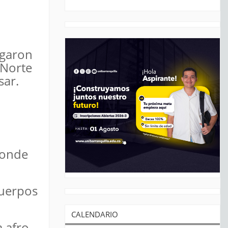
egaron
 Norte
sar.
donde
cuerpos
CALENDARIO
a afro