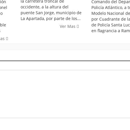
la carretera troncal de
ción
Comando del Depar
occidente, a la altura del
onel
Policía Atlántico, a 
puente San Jorge, municipio de
lo
Modelo Nacional de 
La Apartada, por parte de los...
por Cuadrante de la
ble
de Policía Santa Luc
Ver Mas
s
en flagrancia a Ram
Mas