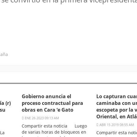
caña
Gobierno anuncia el
Lo capturan cu
a (r)
proceso contractual para
caminaba con u
 su
obras en Cara ‘e Gato
escopeta por la 
Oriental, en Atl
ENE 26 2023 09:13 AM
ABR 15 2019 08:55 AM
Compartir esta noticia Luego
de varias horas de bloqueos en
La
Compartir esta no