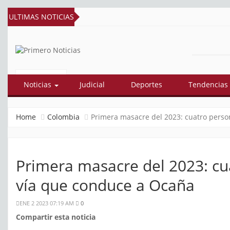
ULTIMAS NOTICIAS
PRIMERO
El mejor portal web de noticias de
Barranquilla
NOTICIAS
Noticias
Judicial
Deportes
Tendencias
Home
Colombia
Primera masacre del 2023: cuatro pers
Primera masacre del 2023: cu
vía que conduce a Ocaña
ENE 2 2023 07:19 AM
0
Compartir esta noticia