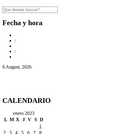
Fecha y hora
:
:
6 August, 2026
CALENDARIO
enero 2023
L
M
X
J
V
S
D
1
2
3
4
5
6
7
8