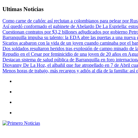
Ultimas Noticias
Como carne de cañón: así reclutan a colombianos para pelear por Rusi
Así quedó conformado el gabinete de Abelardo De La Espriella: estos
Cuestionan contratos por $3,2 billones adjudicados por gobierno Petr
Barranquilla impulsa su talento: la EDA abre las puertas a una nueva g
Sicarios acabaron con la vida de un joven cuando caminaba por el bar
Dos soldados resultaron heridos tras explosión de campo minado de l
Repudio en el Cesar por feminicidio de una joven de 20 años en Agu
Destacan sistema de salud pública de Barranquilla en foro internaciona
Diovanny De La Hoz, el albañil que fue atropellado en 7 de Abril cua
Menos horas de trabajo, más recargos y adiós al día de la familia: así
Primero Noticias
El mejor portal web de noticias de Barranquilla