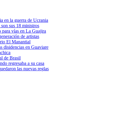
a en la guerra de Ucrania
 son sus 18 ministros
o para vías en La Guajira
eneración de artistas
rio El Manantial
as disidencias en Guaviare
achica
l de Brasil
ndo regresaba a su casa
 quedaron las nuevas reglas