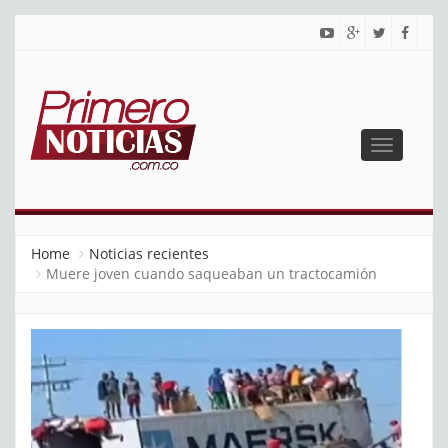
Toggle
navigatio
PRIMERO NOTICIAS
El mejor portal web de noticias de Barranquilla
Home
Noticias recientes
Muere joven cuando saqueaban un tractocamión