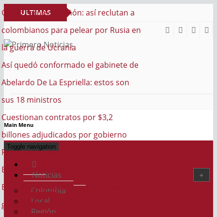
n: así reclutan a
ULTIMAS
elear por Rusia en
NOTICIAS
ia
PRIMERO NOTICIAS
El mejor portal web de noticias de Barranquilla
ado el gabinete de
iella: estos son
os por $3,2
Main Menu
os por gobierno
Toggle navigation
La Guajira
a su talento: la
Noticias
as a una nueva
Colombia
Local
stas
Región