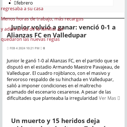
febrero
a
abajo, más recargos
Junior volvió a ganar: venció 0-1 a
familia: así
Alianzas FC en Valledupar
s reglas
FEB 4 2024 10:21 PM
0
Junior le ganó 1-0 al Alianzas FC, en el partido que se
disputó en el estadio Armando Maestre Pavajeau, de
Valledupar. El cuadro rojiblanco, con el masivo y
fervoroso respaldo de su hinchada en Valledupar,
salió a imponer condiciones en el maltrecho
gramado del escenario cesarense. A pesar de las
dificultades que planteaba la irregularidad
Ver Mas
Un muerto y 15 heridos deja