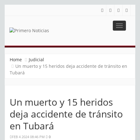
Toggle
navigatio
PRIMERO NOTICIAS
El mejor portal web de noticias de Barranquilla
Home
Judicial
Un muerto y 15 heridos deja accidente de tránsito en
Tubará
Un muerto y 15 heridos
deja accidente de tránsito
en Tubará
FEB 4 2024 08:46 PM
0