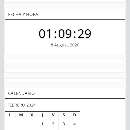
FECHA Y HORA
01
:
09
:
29
8 August, 2026
CALENDARIO
FEBRERO 2024
L
M
X
J
V
S
D
1
2
3
4