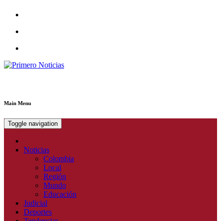
Primero Noticias
El mejor portal web de noticias de Barranquilla
Main Menu
Toggle navigation
Noticias
Colombia
Local
Región
Mundo
Educación
Judicial
Deportes
Tendencias