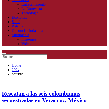
Entretenimiento
La Entrevista
Tecnologia
Economía
Salud
Política
Denuncia ciudadana
Multimedia
Imágenes
Videos
Home
2024
octubre
Rescatan a las seis colombianas
secuestradas en Veracruz, México