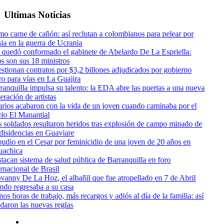
Ultimas Noticias
va
e
í