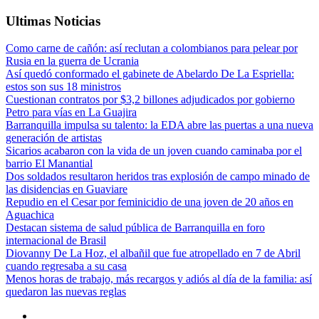
Ultimas Noticias
Como carne de cañón: así reclutan a colombianos para pelear por
Rusia en la guerra de Ucrania
Así quedó conformado el gabinete de Abelardo De La Espriella:
estos son sus 18 ministros
Cuestionan contratos por $3,2 billones adjudicados por gobierno
Petro para vías en La Guajira
Barranquilla impulsa su talento: la EDA abre las puertas a una nueva
generación de artistas
Sicarios acabaron con la vida de un joven cuando caminaba por el
barrio El Manantial
Dos soldados resultaron heridos tras explosión de campo minado de
las disidencias en Guaviare
Repudio en el Cesar por feminicidio de una joven de 20 años en
Aguachica
Destacan sistema de salud pública de Barranquilla en foro
internacional de Brasil
Diovanny De La Hoz, el albañil que fue atropellado en 7 de Abril
cuando regresaba a su casa
Menos horas de trabajo, más recargos y adiós al día de la familia: así
quedaron las nuevas reglas