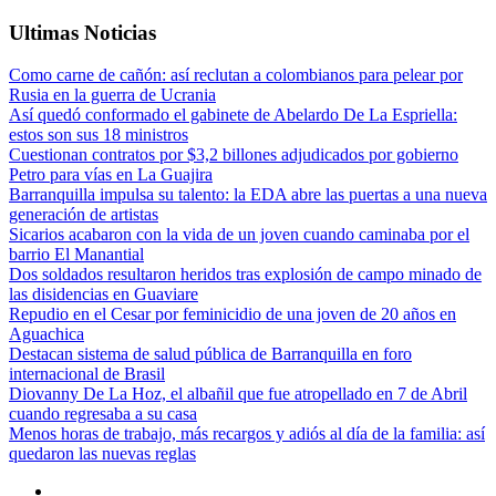
Ultimas Noticias
Como carne de cañón: así reclutan a colombianos para pelear por
Rusia en la guerra de Ucrania
Así quedó conformado el gabinete de Abelardo De La Espriella:
estos son sus 18 ministros
Cuestionan contratos por $3,2 billones adjudicados por gobierno
Petro para vías en La Guajira
Barranquilla impulsa su talento: la EDA abre las puertas a una nueva
generación de artistas
Sicarios acabaron con la vida de un joven cuando caminaba por el
barrio El Manantial
Dos soldados resultaron heridos tras explosión de campo minado de
las disidencias en Guaviare
Repudio en el Cesar por feminicidio de una joven de 20 años en
Aguachica
Destacan sistema de salud pública de Barranquilla en foro
internacional de Brasil
Diovanny De La Hoz, el albañil que fue atropellado en 7 de Abril
cuando regresaba a su casa
Menos horas de trabajo, más recargos y adiós al día de la familia: así
quedaron las nuevas reglas